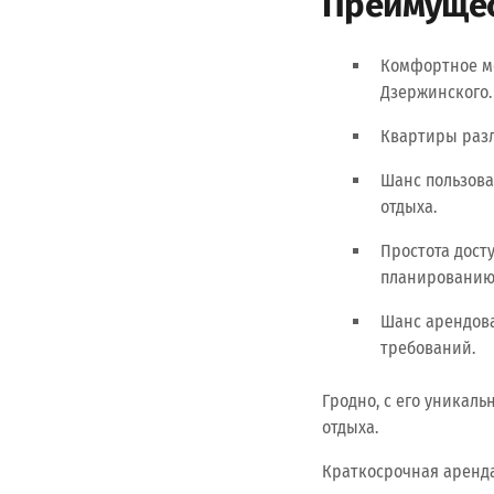
Преимущес
Комфортное ме
Дзержинского.
Квартиры разл
Шанс пользова
отдыха.
Простота дост
планированию 
Шанс арендоват
требований.
Гродно, с его уникал
отдыха.
Краткосрочная аренда