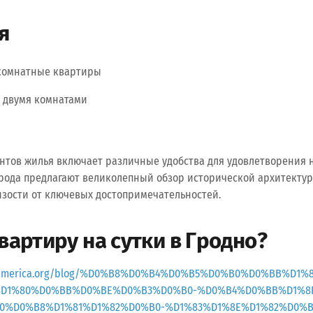
я
окомнатные квартиры
 двумя комнатами
нтов жилья включает различные удобства для удовлетворения н
рода предлагают великолепный обзор исторической архитекту
зости от ключевых достопримечательностей.
квартиру на сутки в Гродно?
ersamerica.org/blog/%D0%B8%D0%B4%D0%B5%D0%B0%D0%BB%D
%D1%80%D0%BB%D0%BE%D0%B3%D0%B0-%D0%B4%D0%BB%D1%8
0%D0%B8%D1%81%D1%82%D0%B0-%D1%83%D1%8E%D1%82%D0%B