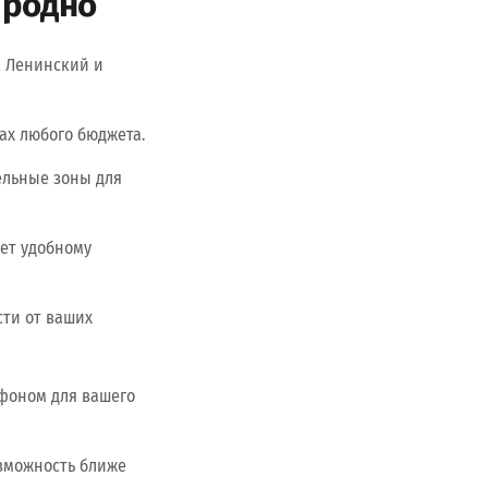
Гродно
к Ленинский и
ах любого бюджета.
ельные зоны для
ует удобному
сти от ваших
 фоном для вашего
озможность ближе