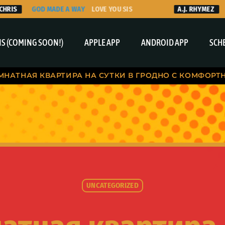
RIS
GOD MADE A WAY
LOVE YOU SIS
A.J. RHYMEZ
T
S (COMING SOON!)
APPLE APP
ANDROID APP
SCH
НАТНАЯ КВАРТИРА НА СУТКИ В ГРОДНО С КОМФОРТ
UNCATEGORIZED