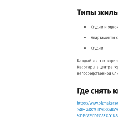
Типы жиль
Студии и одн
Апартаменты с
Студии
Каждый из этих вариа
Квартиры в центре го
непосредственной бли
Где снять 
https://www.bizmak
%8F-%D0%B1%D0%B5
%D1%82%D1%83%D1%8