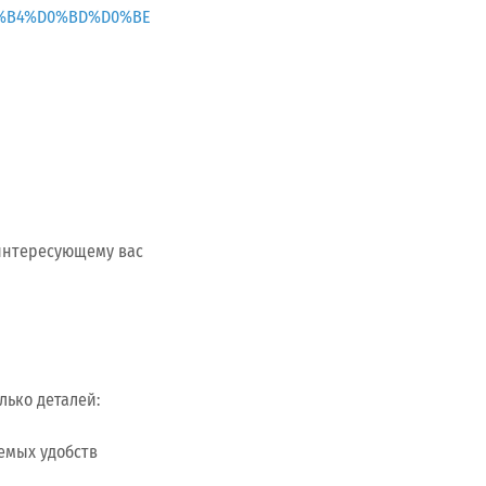
%B4%D0%BD%D0%BE
 интересующему вас
лько деталей:
емых удобств