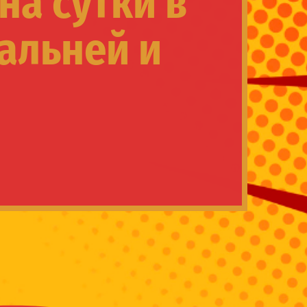
на сутки в
альней и