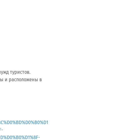
ужд туристов.
ры и расположены в
1%8C%D0%BD%D0%B0%D1
F-
D%D0%B0%D1%8F-