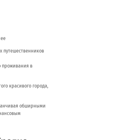
нее
их путешественников
о проживания в
того красивого города,
аканчивая обширными
инансовым