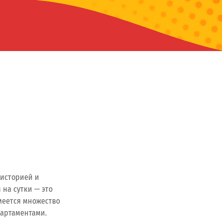
 историей и
 на сутки — это
меется множество
партаментами.