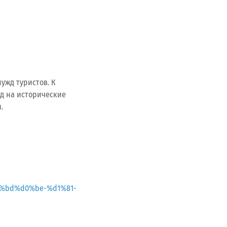
ужд туристов. К
д на исторические
.
%bd%d0%be-%d1%81-