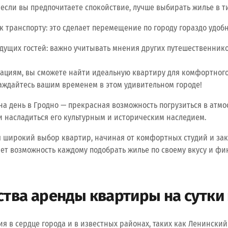
 если вы предпочитаете спокойствие, лучше выбирать жилье в т
 к транспорту: это сделает перемещение по городу гораздо удоб
ущих гостей: важно учитывать мнения других путешественник
ациям, вы сможете найти идеальную квартиру для комфортног
лаждайтесь вашим временем в этом удивительном городе!
а день в Гродно — прекрасная возможность погрузиться в атм
и насладиться его культурным и историческим наследием.
ся широкий выбор квартир, начиная от комфортных студий и з
ает возможность каждому подобрать жилье по своему вкусу и ф
тва аренды квартиры на сутки 
ия в сердце города и в известных районах, таких как Ленинский