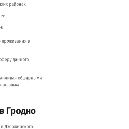
ихих районах
нее
ов
о проживания в
осферу данного
аканчивая обширными
инансовым
в Гродно
 и Дзержинского.