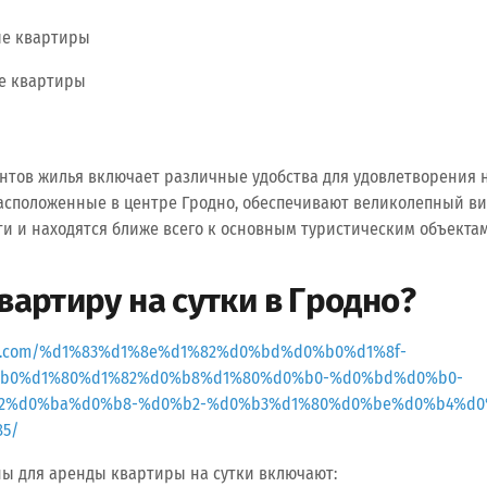
е квартиры
е квартиры
нтов жилья включает различные удобства для удовлетворения н
асположенные в центре Гродно, обеспечивают великолепный ви
и и находятся ближе всего к основным туристическим объектам
квартиру на сутки в Гродно?
lkline.com/%d1%83%d1%8e%d1%82%d0%bd%d0%b0%d1%8f-
b0%d1%80%d1%82%d0%b8%d1%80%d0%b0-%d0%bd%d0%b0-
82%d0%ba%d0%b8-%d0%b2-%d0%b3%d1%80%d0%be%d0%b4%d0
5/
ы для аренды квартиры на сутки включают: