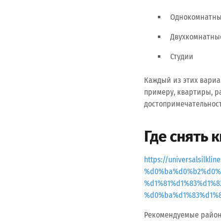
Однокомнатны
Двухкомнатны
Студии
Каждый из этих вариа
примеру, квартиры, р
достопримечательност
Где снять 
https://universalsi
%d0%ba%d0%b2%d0%
%d1%81%d1%83%d1%
%d0%ba%d1%83%d1%8
Рекомендуемые район