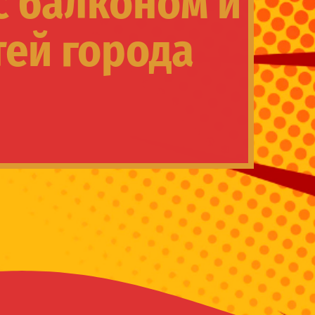
с балконом и
тей города